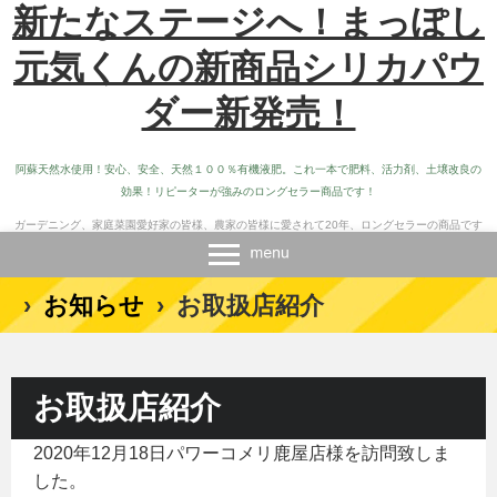
新たなステージへ！まっぽし
元気くんの新商品シリカパウ
ダー新発売！
阿蘇天然水使用！安心、安全、天然１００％有機液肥。これ一本で肥料、活力剤、土壌改良の
効果！リピーターが強みのロングセラー商品です！
ガーデニング、家庭菜園愛好家の皆様、農家の皆様に愛されて20年、ロングセラーの商品です
›
お知らせ
›
お取扱店紹介
お取扱店紹介
2020年12月18日パワーコメリ鹿屋店様を訪問致しま
した。