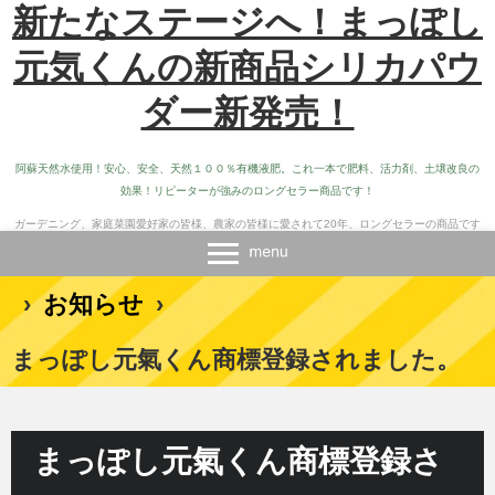
新たなステージへ！まっぽし
元気くんの新商品シリカパウ
ダー新発売！
阿蘇天然水使用！安心、安全、天然１００％有機液肥。これ一本で肥料、活力剤、土壌改良の
効果！リピーターが強みのロングセラー商品です！
ガーデニング、家庭菜園愛好家の皆様、農家の皆様に愛されて20年、ロングセラーの商品です
›
お知らせ
›
まっぽし元氣くん商標登録されました。
まっぽし元氣くん商標登録さ