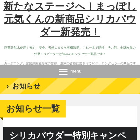
新たなステージへ！まっぽし
元気くんの新商品シリカパウ
ダー新発売！
阿蘇天然水使用！安心、安全、天然１００％有機液肥。これ一本で肥料、活力剤、土壌改良の
効果！リピーターが強みのロングセラー商品です！
ガーデニング、家庭菜園愛好家の皆様、農家の皆様に愛されて20年、ロングセラーの商品です
›
お知らせ
お知らせ一覧
シリカパウダー特別キャンペ